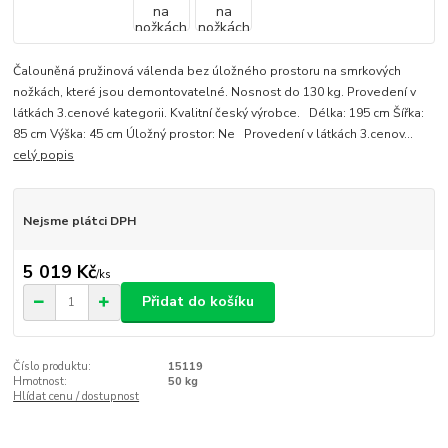
Čalouněná pružinová válenda bez úložného prostoru na smrkových
nožkách, které jsou demontovatelné. Nosnost do 130 kg. Provedení v
látkách 3.cenové kategorii. Kvalitní český výrobce. Délka: 195 cm Šířka:
85 cm Výška: 45 cm Úložný prostor: Ne Provedení v látkách 3.cenov...
celý popis
Nejsme plátci DPH
5 019 Kč
/
ks
Přidat do košíku
Číslo produktu:
15119
Hmotnost:
50 kg
Hlídat cenu / dostupnost