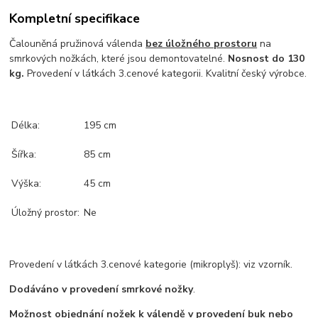
Kompletní specifikace
Čalouněná pružinová válenda
bez úložného prostoru
na
smrkových nožkách, které jsou demontovatelné.
Nosnost do 130
kg.
Provedení v látkách 3.cenové kategorii. Kvalitní český výrobce.
Délka:
195 cm
Šířka:
85 cm
Výška:
45 cm
Úložný prostor:
Ne
Provedení v látkách 3.cenové kategorie (mikroplyš): viz vzorník.
Dodáváno v provedení smrkové nožky
.
Možnost objednání nožek k válendě v provedení buk nebo