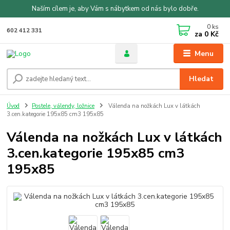
Naším cílem je, aby Vám s nábytkem od nás bylo dobře.
0
ks
602 412 331
za
0 Kč
Menu
Hledat
Úvod
Postele, válendy, ložnice
Válenda na nožkách Lux v látkách
3.cen.kategorie 195x85 cm3 195x85
Válenda na nožkách Lux v látkách
3.cen.kategorie 195x85 cm3
195x85