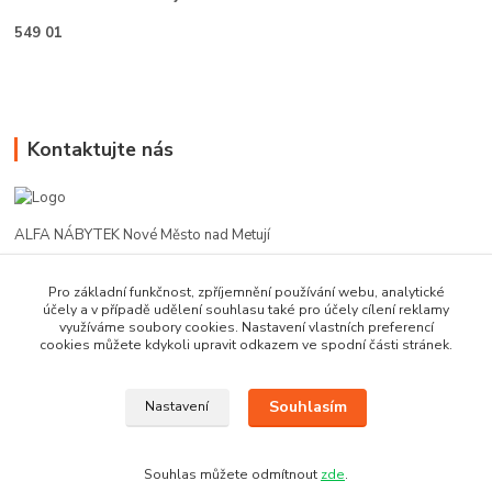
549 01
Kontaktujte nás
ALFA NÁBYTEK Nové Město nad Metují
602 412 331
Pro základní funkčnost, zpříjemnění používání webu, analytické
účely a v případě udělení souhlasu také pro účely cílení reklamy
využíváme soubory cookies. Nastavení vlastních preferencí
alfanm@seznam.cz
cookies můžete kdykoli upravit odkazem ve spodní části stránek.
Souhlasím
Nastavení
Souhlas můžete odmítnout
zde
.
Vytvořeno na
Eshop-rychle.cz