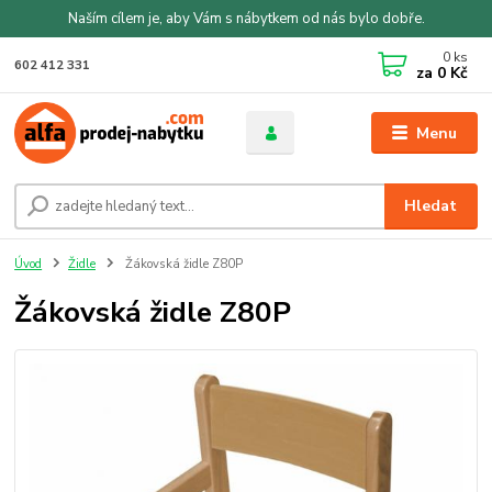
Naším cílem je, aby Vám s nábytkem od nás bylo dobře.
0
ks
602 412 331
za
0 Kč
Menu
Hledat
Úvod
Židle
Žákovská židle Z80P
Žákovská židle Z80P