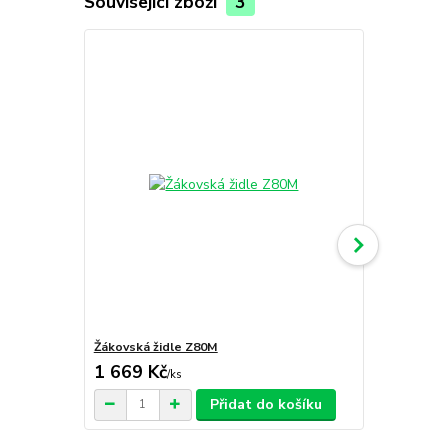
Související zboží
3
Žákovská židle Z80M
Žákovská ži
1 669 Kč
1 879 Kč
/
ks
Přidat do košíku