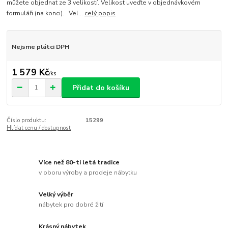
můžete objednat ze 3 velikostí. Velikost uveďte v objednávkovém
formuláři (na konci). Vel...
celý popis
Nejsme plátci DPH
1 579 Kč
/
ks
Přidat do košíku
Číslo produktu:
15299
Hlídat cenu / dostupnost
Více než 80-ti letá tradice
v oboru výroby a prodeje nábytku
Velký výběr
nábytek pro dobré žití
Krásný nábytek