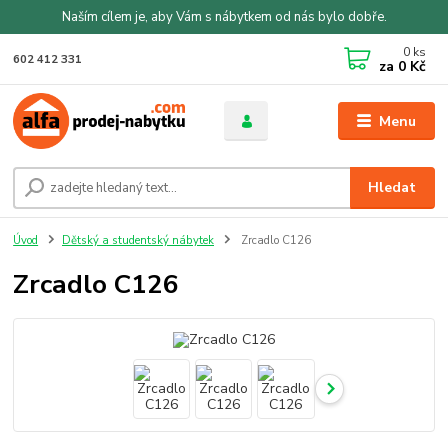
Naším cílem je, aby Vám s nábytkem od nás bylo dobře.
0
ks
602 412 331
za
0 Kč
Menu
Hledat
Úvod
Dětský a studentský nábytek
Zrcadlo C126
Zrcadlo C126