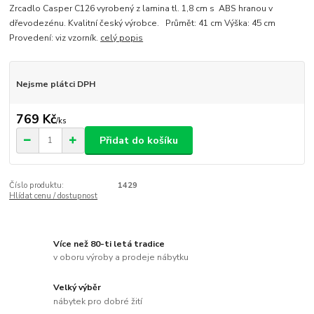
Zrcadlo Casper C126 vyrobený z lamina tl. 1,8 cm s ABS hranou v
dřevodezénu. Kvalitní český výrobce. Průmět: 41 cm Výška: 45 cm
Provedení: viz vzorník.
celý popis
Nejsme plátci DPH
769 Kč
/
ks
Přidat do košíku
Číslo produktu:
1429
Hlídat cenu / dostupnost
Více než 80-ti letá tradice
v oboru výroby a prodeje nábytku
Velký výběr
nábytek pro dobré žití