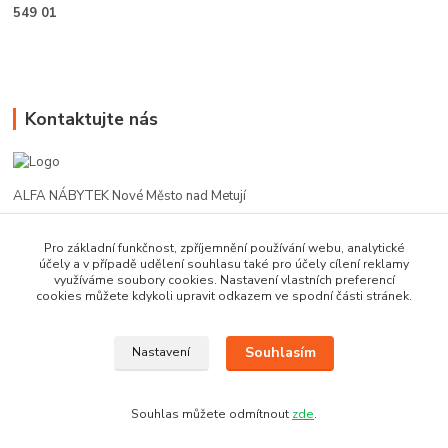
549 01
Kontaktujte nás
ALFA NÁBYTEK Nové Město nad Metují
602 412 331
Pro základní funkčnost, zpříjemnění používání webu, analytické
účely a v případě udělení souhlasu také pro účely cílení reklamy
využíváme soubory cookies. Nastavení vlastních preferencí
alfanm@seznam.cz
cookies můžete kdykoli upravit odkazem ve spodní části stránek.
Souhlasím
Nastavení
Souhlas můžete odmítnout
zde
.
Vytvořeno na
Eshop-rychle.cz