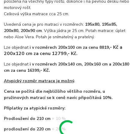
položena na všechny typy roštů, dokonce i na pevnou desku nebo
motorový rošt.
Celková výška matrace cca 25 cm.
Uvedená cena je pro matraci v rozměrech:
195x80, 195x85,
200x80, 200x90 cm
. Výška jádra je 25 cm. Potah matrace: úplet
nebo Aloe Vera. Potah je snímatelný a pratelný.
,- Kč a
Lze objednat
i v rozměrech 200x100 cm za cenu 8819
200x120 cm za cenu 12799,- Kč.
Lze objednat
i v rozměrech 200x140 cm, 200x160 cm a 200x180
,- Kč.
cm za cenu 16399
Atypický rozměr matrace je možný
.
Cena se počítá dle nejbližšího většího rozměru, u
pružinových matrací se k ceně navíc připočítává 10%.
Příplatky za atypické rozměry:
Prodloužení do 210 cm + 10 %
prodloužení do 220 cm + 20 %