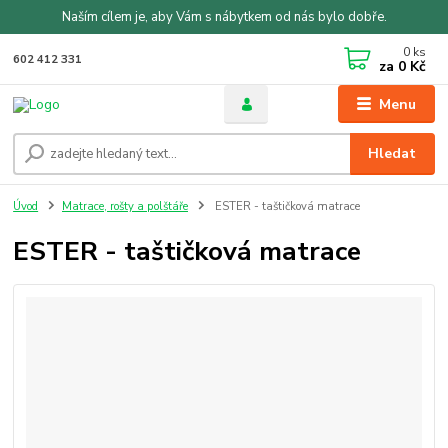
Naším cílem je, aby Vám s nábytkem od nás bylo dobře.
0
ks
602 412 331
za
0 Kč
Menu
Hledat
Úvod
Matrace, rošty a polštáře
ESTER - taštičková matrace
ESTER - taštičková matrace