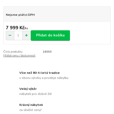
Nejsme plátci DPH
7 999 Kč
/
ks
Přidat do košíku
Číslo produktu:
16050
Hlídat cenu / dostupnost
Více než 80-ti letá tradice
v oboru výroby a prodeje nábytku
Velký výběr
nábytek pro dobré žití
Krásný nábytek
za skvělé ceny!