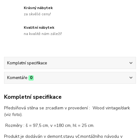
Krásný nábytek
za skvělé ceny!
Kvalitní nábytek
na kvalitě nám záleží!
Kompletní specifikace
Komentáře
0
Kompletní specifikace
Předsíňová stěna se zrcadlem v provedení : Wood vintage/dark
(viz foto).
Rozměry : š = 97,5 cm, v =180 cm, hl = 25 cm.
Produkt je dodáván v demont.stavu vč.montážního návodu v