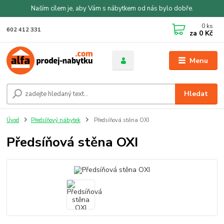
Naším cílem je, aby Vám s nábytkem od nás bylo dobře.
0
ks
602 412 331
za
0 Kč
Menu
Hledat
Úvod
Předsíňový nábytek
Předsíňová stěna OXI
Předsíňová stěna OXI