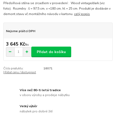
Předsíňová stěna se zrcadlem v provedení : Wood vintage/dark (viz
foto). Rozměry : š = 97,5 cm, v =180 cm, hl = 25 cm. Produkt je dodáván v
demont.stavu vč.montážního návodu v kartonu.
celý popis
Nejsme plátci DPH
3 645 Kč
/
ks
Přidat do košíku
Číslo produktu:
16071
Hlídat cenu / dostupnost
Více než 80-ti letá tradice
v oboru výroby a prodeje nábytku
Velký výběr
nábytek pro dobré žití