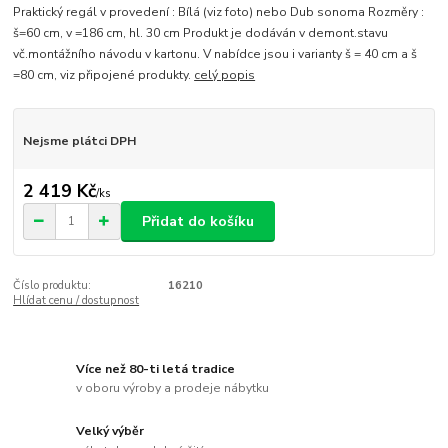
Praktický regál v provedení : Bílá (viz foto) nebo Dub sonoma Rozměry :
š=60 cm, v =186 cm, hl. 30 cm Produkt je dodáván v demont.stavu
vč.montážního návodu v kartonu. V nabídce jsou i varianty š = 40 cm a š
=80 cm, viz připojené produkty.
celý popis
Nejsme plátci DPH
2 419 Kč
/
ks
Přidat do košíku
Číslo produktu:
16210
Hlídat cenu / dostupnost
Více než 80-ti letá tradice
v oboru výroby a prodeje nábytku
Velký výběr