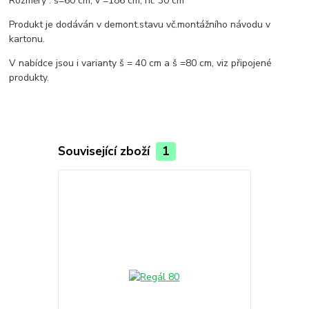
Rozměry : š=60 cm, v =186 cm, hl. 30 cm
Produkt je dodáván v demont.stavu vč.montážního návodu v
kartonu.
V nabídce jsou i varianty š = 40 cm a š =80 cm, viz připojené
produkty.
Související zboží
1