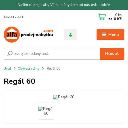
Naším cílem je, aby Vám s nábytkem od nás bylo dobře.
0
ks
602 412 331
za
0 Kč
Menu
Hledat
Úvod
Obývací stěny
Regál 60
Regál 60