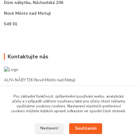
Dům nábytku,
Náchodská 206
Nové Město nad Metují
549 01
Kontaktujte nás
ALFA NÁBYTEK Nové Město nad Metují
602 412 331
Pro základní funkčnost, zpříjemnění používání webu, analytické
účely a v případě udělení souhlasu také pro účely cílení reklamy
využíváme soubory cookies. Nastavení vlastních preferencí
alfanm@seznam.cz
cookies můžete kdykoli upravit odkazem ve spodní části stránek.
Souhlasím
Nastavení