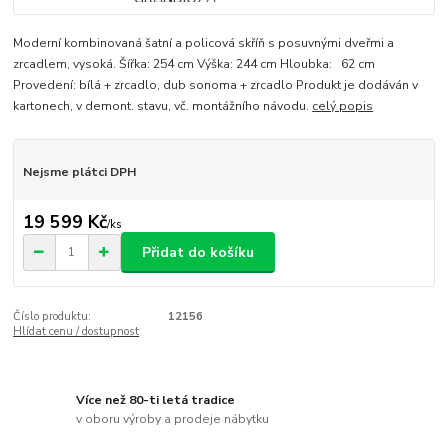
Moderní kombinovaná šatní a policová skříň s posuvnými dveřmi a
zrcadlem, vysoká. Šířka: 254 cm Výška: 244 cm Hloubka: 62 cm
Provedení: bílá + zrcadlo, dub sonoma + zrcadlo Produkt je dodáván v
kartonech, v demont. stavu, vč. montážního návodu.
celý popis
Nejsme plátci DPH
19 599 Kč
/
ks
Přidat do košíku
Číslo produktu:
12156
Hlídat cenu / dostupnost
Více než 80-ti letá tradice
v oboru výroby a prodeje nábytku