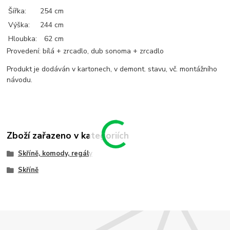
Šířka:
254 cm
Výška:
244 cm
Hloubka:
62 cm
Provedení: bílá + zrcadlo, dub sonoma + zrcadlo
Produkt je dodáván v kartonech, v demont. stavu, vč. montážního
návodu.
Zboží zařazeno v kategoriích
Skříně, komody, regály
Skříně