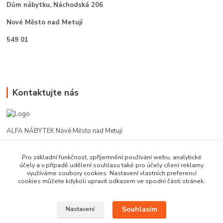
Dům nábytku,
Náchodská 206
Nové Město nad Metují
549 01
Kontaktujte nás
ALFA NÁBYTEK Nové Město nad Metují
602 412 331
Pro základní funkčnost, zpříjemnění používání webu, analytické
účely a v případě udělení souhlasu také pro účely cílení reklamy
využíváme soubory cookies. Nastavení vlastních preferencí
alfanm@seznam.cz
cookies můžete kdykoli upravit odkazem ve spodní části stránek.
Souhlasím
Nastavení