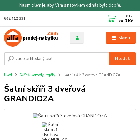
Naším cílem je, aby Vám s nábytkem od nás bylo dobře.
0
ks
602 412 331
za
0 Kč
Menu
Hledat
Úvod
Skříně, komody, regály
Šatní skříň 3 dveřová GRANDIOZA
Šatní skříň 3 dveřová
GRANDIOZA