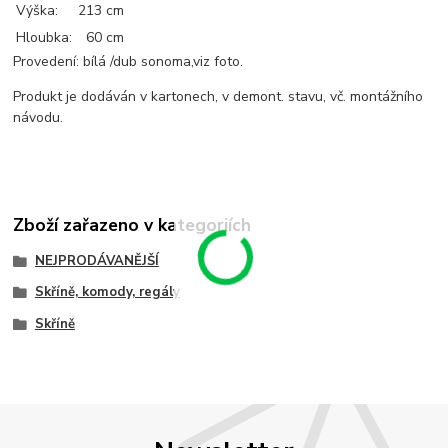
Výška:
213 cm
Hloubka:
60 cm
Provedení: bílá /dub sonoma,viz foto.
Produkt je dodáván v kartonech, v demont. stavu, vč. montážního
návodu.
Zboží zařazeno v kategoriích
NEJPRODÁVANĚJŠÍ
Skříně, komody, regály
Skříně