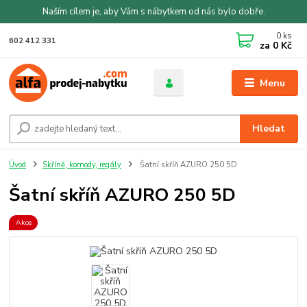
Naším cílem je, aby Vám s nábytkem od nás bylo dobře.
0
ks
602 412 331
za
0 Kč
Menu
Hledat
Úvod
Skříně, komody, regály
Šatní skříň AZURO 250 5D
Šatní skříň AZURO 250 5D
Akce