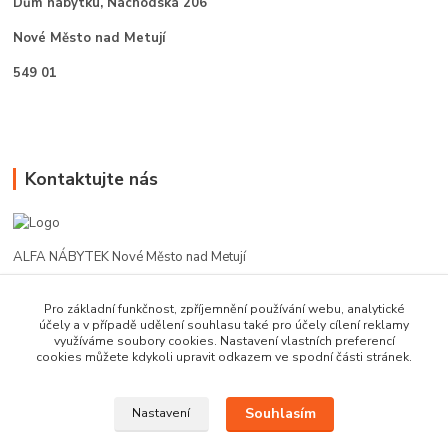
Dům nábytku,
Náchodská 206
Nové Město nad Metují
549 01
Kontaktujte nás
ALFA NÁBYTEK Nové Město nad Metují
602 412 331
Pro základní funkčnost, zpříjemnění používání webu, analytické
účely a v případě udělení souhlasu také pro účely cílení reklamy
využíváme soubory cookies. Nastavení vlastních preferencí
alfanm@seznam.cz
cookies můžete kdykoli upravit odkazem ve spodní části stránek.
Souhlasím
Nastavení