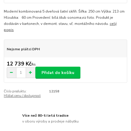
Moderní kombinovaná 5 dveřová šatní skříň. Šířka: 250 cm Výška: 213 cm
Hloubka: 60 cm Provedení: bílá /dub sonoma,viz foto. Produkt je
dodáván v kartonech, v demont. stavu, vč. montážního návodu.
celý
popis
Nejsme plátci DPH
12 739 Kč
/
ks
Přidat do košíku
Číslo produktu:
12158
Hlídat cenu / dostupnost
Více než 80-ti letá tradice
v oboru výroby a prodeje nábytku