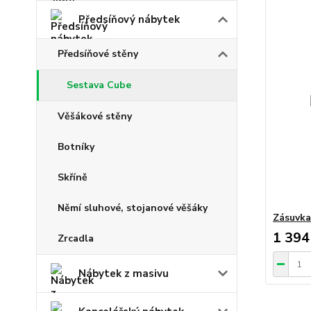
Předsíňový nábytek
Předsíňové stěny
Sestava Cube
Věšákové stěny
Botníky
Skříně
Němí sluhové, stojanové věšáky
Zásuvka
1 394
Zrcadla
Nábytek z masivu