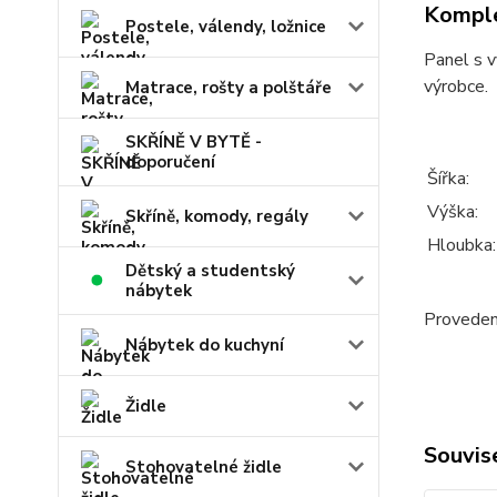
Komple
Postele, válendy, ložnice
Panel s v
výrobce.
Matrace, rošty a polštáře
SKŘÍNĚ V BYTĚ -
doporučení
Šířka:
Výška:
Skříně, komody, regály
Hloubka:
Dětský a studentský
nábytek
Provedení
Nábytek do kuchyní
Židle
Souvise
Stohovatelné židle