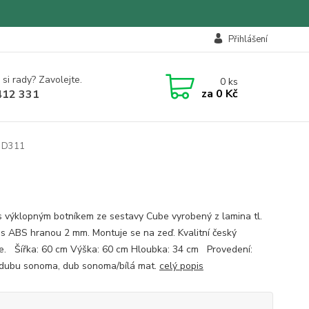
Přihlášení
 si rady? Zavolejte.
0
ks
za
0 Kč
412 331
e D311
s výklopným botníkem ze sestavy Cube vyrobený z lamina tl.
 s ABS hranou 2 mm. Montuje se na zeď. Kvalitní český
e. Šířka: 60 cm Výška: 60 cm Hloubka: 34 cm Provedení:
 dubu sonoma, dub sonoma/bílá mat.
celý popis