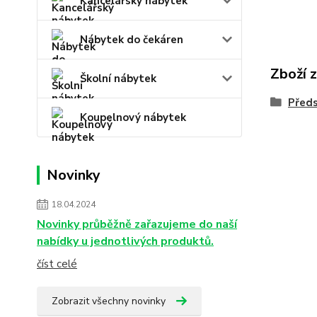
Kancelářský nábytek
Nábytek do čekáren
Zboží 
Školní nábytek
Předs
Koupelnový nábytek
Novinky
18.04.2024
Novinky průběžně zařazujeme do naší
nabídky u jednotlivých produktů.
číst celé
Zobrazit všechny novinky