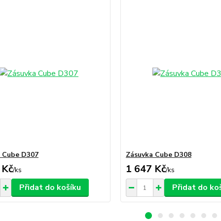
 Cube D307
Zásuvka Cube D308
 Kč
1 647 Kč
/
ks
/
ks
Přidat do košíku
Přidat do ko