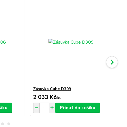
Zásuvka Cube D309
Sk
2 033 Kč
1 
/
ks
šíku
Přidat do košíku