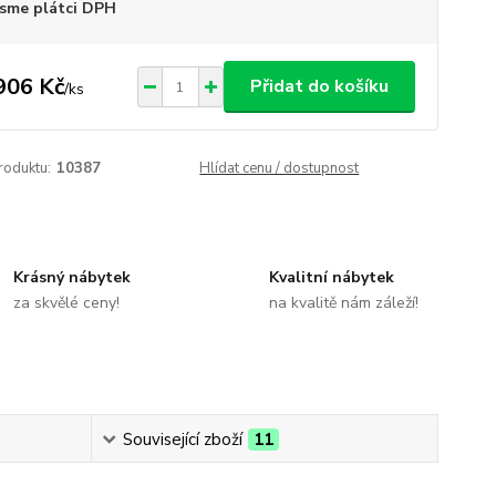
sme plátci DPH
906 Kč
Přidat do košíku
/
ks
roduktu:
10387
Hlídat cenu / dostupnost
Krásný nábytek
Kvalitní nábytek
za skvělé ceny!
na kvalitě nám záleží!
Související zboží
11