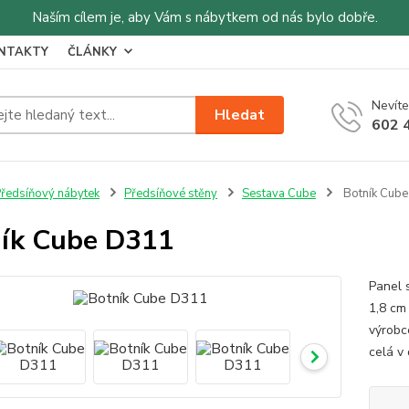
Naším cílem je, aby Vám s nábytkem od nás bylo dobře.
NTAKTY
ČLÁNKY
Nevíte
Hledat
602 
ředsíňový nábytek
Předsíňové stěny
Sestava Cube
Botník Cub
ík Cube D311
Panel 
1,8 cm
výrobc
celá v