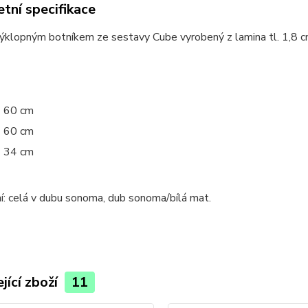
tní specifikace
ýklopným botníkem ze sestavy Cube vyrobený z lamina tl. 1,8 c
60 cm
60 cm
34 cm
: celá v dubu sonoma, dub sonoma/bílá mat.
jící zboží
11