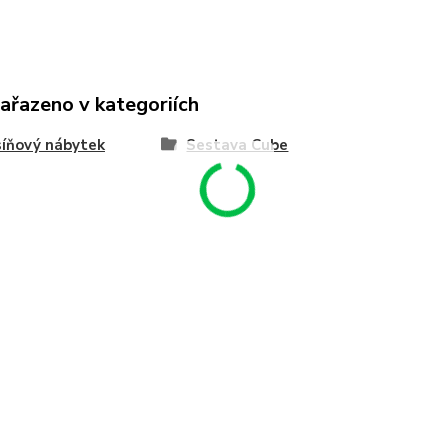
zařazeno v kategoriích
íňový nábytek
Sestava Cube