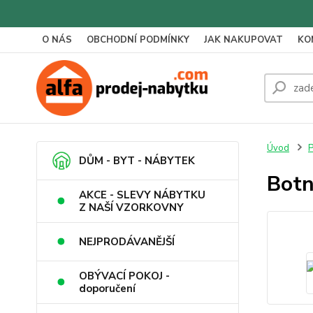
O NÁS
OBCHODNÍ PODMÍNKY
JAK NAKUPOVAT
KO
Úvod
P
DŮM - BYT - NÁBYTEK
Botn
AKCE - SLEVY NÁBYTKU
Z NAŠÍ VZORKOVNY
NEJPRODÁVANĚJŠÍ
OBÝVACÍ POKOJ -
doporučení