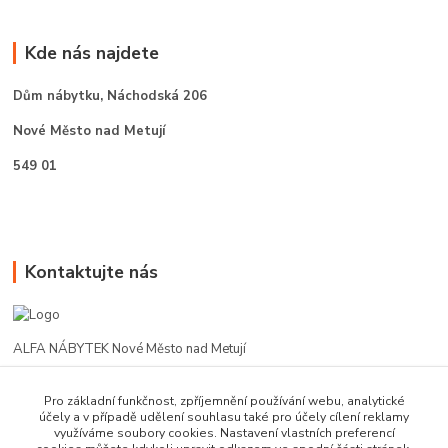
Kde nás najdete
Dům nábytku,
Náchodská 206
Nové Město nad Metují
549 01
Kontaktujte nás
ALFA NÁBYTEK Nové Město nad Metují
602 412 331
Pro základní funkčnost, zpříjemnění používání webu, analytické
účely a v případě udělení souhlasu také pro účely cílení reklamy
využíváme soubory cookies. Nastavení vlastních preferencí
alfanm@seznam.cz