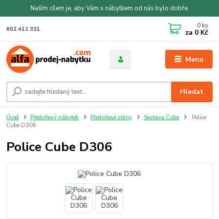
Naším cílem je, aby Vám s nábytkem od nás bylo dobře.
0
ks
602 412 331
za
0 Kč
Menu
Hledat
Úvod
Předsíňový nábytek
Předsíňové stěny
Sestava Cube
Police
Cube D306
Police Cube D306