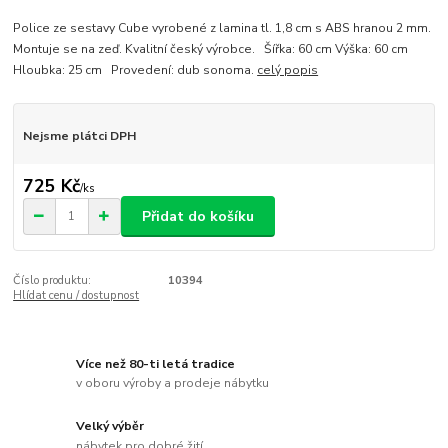
Police ze sestavy Cube vyrobené z lamina tl. 1,8 cm s ABS hranou 2 mm.
Montuje se na zeď. Kvalitní český výrobce. Šířka: 60 cm Výška: 60 cm
Hloubka: 25 cm Provedení: dub sonoma.
celý popis
Nejsme plátci DPH
725 Kč
/
ks
Přidat do košíku
Číslo produktu:
10394
Hlídat cenu / dostupnost
Více než 80-ti letá tradice
v oboru výroby a prodeje nábytku
Velký výběr
nábytek pro dobré žití