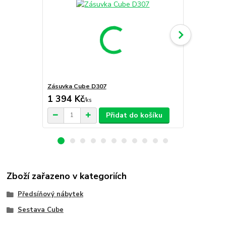
Zásuvka Cube D307
Zásuvka Cu
1 394 Kč
1 647 Kč
/
ks
Přidat do košíku
Zboží zařazeno v kategoriích
Předsíňový nábytek
Sestava Cube